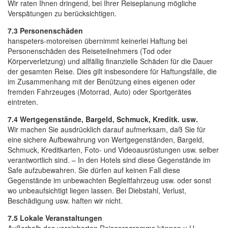
Wir raten Ihnen dringend, bei Ihrer Reiseplanung mögliche
Verspätungen zu berücksichtigen.
7.3 Personenschäden
hanspeters-motoreisen übernimmt keinerlei Haftung bei
Personenschäden des Reiseteilnehmers (Tod oder
Körperverletzung) und allfällig finanzielle Schäden für die Dauer
der gesamten Reise. Dies gilt insbesondere für Haftungsfälle, die
im Zusammenhang mit der Benützung eines eigenen oder
fremden Fahrzeuges (Motorrad, Auto) oder Sportgerätes
eintreten.
7.4 Wertgegenstände, Bargeld, Schmuck, Kreditk. usw.
Wir machen Sie ausdrücklich darauf aufmerksam, daß Sie für
eine sichere Aufbewahrung von Wertgegenständen, Bargeld,
Schmuck, Kreditkarten, Foto- und Videoausrüstungen usw. selber
verantwortlich sind. – In den Hotels sind diese Gegenstände im
Safe aufzubewahren. Sie dürfen auf keinen Fall diese
Gegenstände im unbewachten Begleitfahrzeug usw. oder sonst
wo unbeaufsichtigt liegen lassen. Bei Diebstahl, Verlust,
Beschädigung usw. haften wir nicht.
7.5 Lokale Veranstaltungen
Außerhalb des vereinbarten Reiseprogramms können u.U.